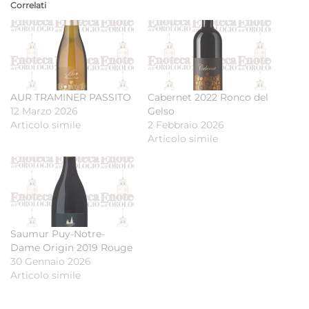
Correlati
AUR TRAMINER PASSITO
Cabernet 2022 Ronco del
12 Marzo 2026
Gelso
Articolo simile
2 Febbraio 2026
Articolo simile
Saumur Puy-Notre-
Dame Origin 2019 Rouge
30 Gennaio 2026
Articolo simile