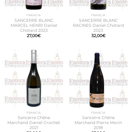
FRANCIA
FRANCIA
SANCERRE BLANC
SANCERRE BLANC
MARCEL HENRI Daniel
RACINES Daniel Chotard
Chotard 2023
2023
27,00
€
32,00
€
FRANCIA
FRANCIA
Sancerre Chêne
Sancerre Chêne
Marchand Daniel Crochet
Marchand Pierre Morin
2021
2018