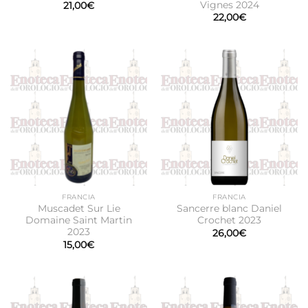
Vignes 2024
21,00
€
22,00
€
FRANCIA
FRANCIA
Muscadet Sur Lie
Sancerre blanc Daniel
Domaine Saint Martin
Crochet 2023
2023
26,00
€
15,00
€