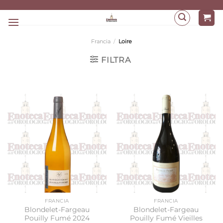
Salta
ai
contenuti
Francia
/
Loire
FILTRA
FRANCIA
FRANCIA
Blondelet-Fargeau
Blondelet-Fargeau
Pouilly Fumé 2024
Pouilly Fumé Vieilles