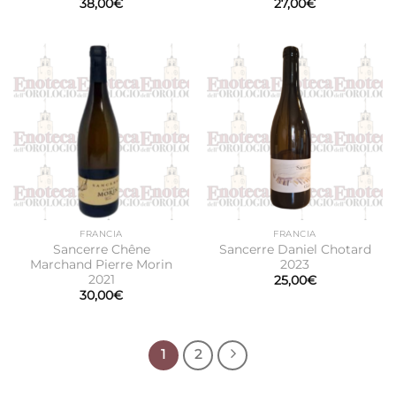
38,00
€
27,00
€
FRANCIA
FRANCIA
Sancerre Chêne
Sancerre Daniel Chotard
Marchand Pierre Morin
2023
2021
25,00
€
30,00
€
1
2