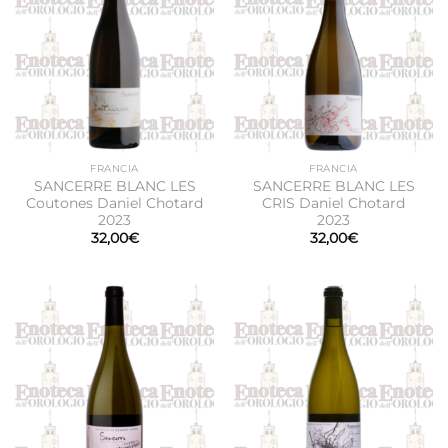
FRANCIA
FRANCIA
SANCERRE BLANC LES
SANCERRE BLANC LES
Coutones Daniel Chotard
CRIS Daniel Chotard
2023
2023
32,00
€
32,00
€