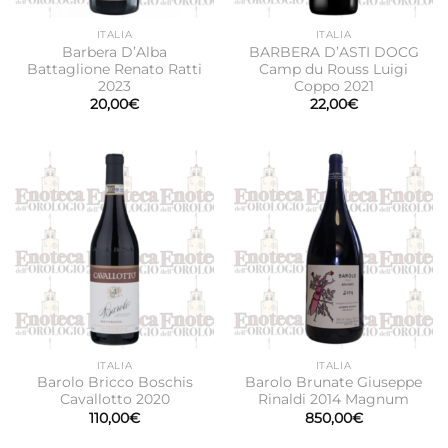
ITALIA
ITALIA
Barbera D’Alba
BARBERA D’ASTI DOCG
Battaglione Renato Ratti
Camp du Rouss Luigi
2023
Coppo 2021
20,00
€
22,00
€
ITALIA
ITALIA
Barolo Bricco Boschis
Barolo Brunate Giuseppe
Cavallotto 2020
Rinaldi 2014 Magnum
110,00
€
850,00
€