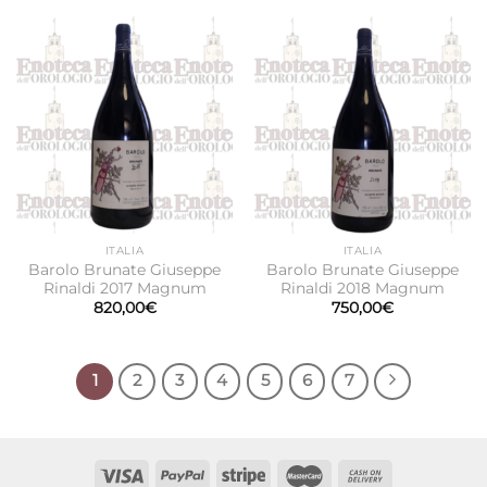
ITALIA
ITALIA
Barolo Brunate Giuseppe
Barolo Brunate Giuseppe
Rinaldi 2017 Magnum
Rinaldi 2018 Magnum
820,00
€
750,00
€
1
2
3
4
5
6
7