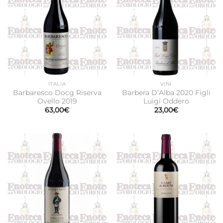
ITALIA
VINI
Barbaresco Docg Riserva
Barbera D’Alba 2020 Figli
Ovello 2019
Luigi Oddero
63,00
€
23,00
€