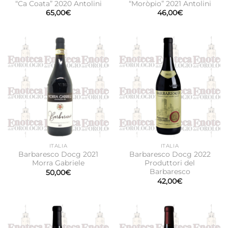
“Ca Coata” 2020 Antolini
“Moròpio” 2021 Antolini
65,00
€
46,00
€
ITALIA
ITALIA
Barbaresco Docg 2021
Barbaresco Docg 2022
Morra Gabriele
Produttori del
Barbaresco
50,00
€
42,00
€