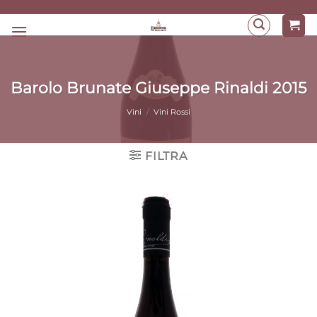
Salta
ai
contenuti
Barolo Brunate Giuseppe Rinaldi 2015
Vini
/
Vini Rossi
FILTRA