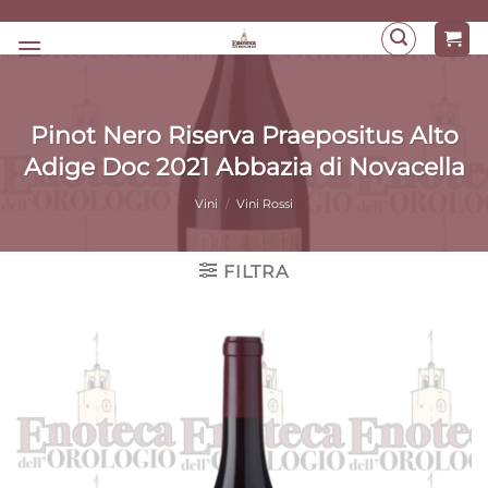
Salta
ai
contenuti
Pinot Nero Riserva Praepositus Alto
Adige Doc 2021 Abbazia di Novacella
Vini
/
Vini Rossi
FILTRA