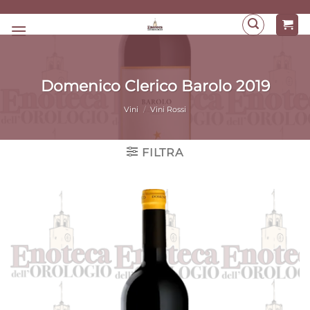
Salta
ai
contenuti
Domenico Clerico Barolo 2019
Vini
/
Vini Rossi
FILTRA