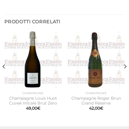
PRODOTTI CORRELATI
CHAMPAGNE
CHAMPAGNE
Champagne Louis Huot
Champagne Roger Brun
Cuveè Initiale Brut Zero
Grand Réserve
49,00
€
42,00
€