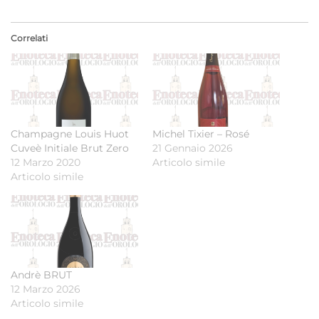
Correlati
Champagne Louis Huot
Michel Tixier – Rosé
Cuveè Initiale Brut Zero
21 Gennaio 2026
12 Marzo 2020
Articolo simile
Articolo simile
Andrè BRUT
12 Marzo 2026
Articolo simile