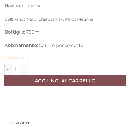
Nazione:
Francia
Uva:
Pinot Nero, Chardonnay, Pinot Meunier
Bottiglia:
750ml
Abbinamento:
Carni e pesce cotto.
6 disponibili
Champagne Michel Tixier Brut Cuveé Supreme Gran Cru 2017 
AGGIUNGI AL CARRELLO
DESCRIZIONE