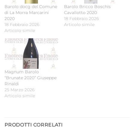
Barolo docg del Comune
Barolo Bricco Boschis
di La Morra Marcarini
Cavallotto 2020
2020
18 Febbraio 2026
18 Febbraio 2026
Articolo simile
Articolo simile
Magnum Barolo
“Brunate 2020” Giuseppe
Rinaldi
25 Marzo 2026
Articolo simile
PRODOTTI CORRELATI