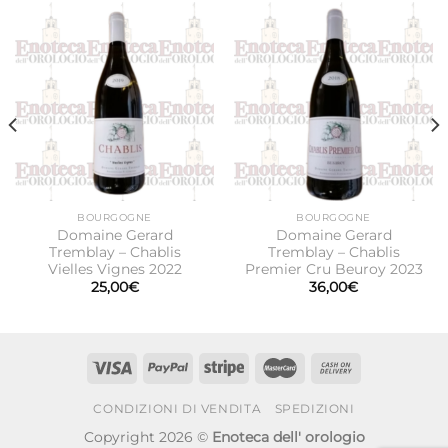
BOURGOGNE
BOURGOGNE
Domaine Gerard
Domaine Gerard
Tremblay – Chablis
Tremblay – Chablis
Vielles Vignes 2022
Premier Cru Beuroy 2023
25,00
€
36,00
€
CONDIZIONI DI VENDITA
SPEDIZIONI
Copyright 2026 ©
Enoteca dell' orologio