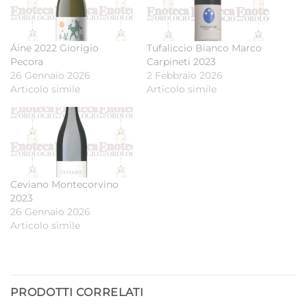
Áine 2022 Giorigio
Tufaliccio Bianco Marco
Pecora
Carpineti 2023
26 Gennaio 2026
2 Febbraio 2026
Articolo simile
Articolo simile
Ceviano Montecorvino
2023
26 Gennaio 2026
Articolo simile
PRODOTTI CORRELATI