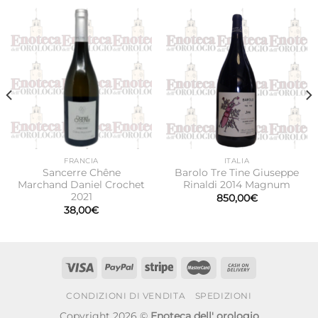
FRANCIA
ITALIA
Sancerre Chêne
Barolo Tre Tine Giuseppe
Marchand Daniel Crochet
Rinaldi 2014 Magnum
2021
850,00
€
38,00
€
CONDIZIONI DI VENDITA
SPEDIZIONI
Copyright 2026 ©
Enoteca dell' orologio