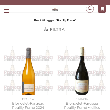
Salta
ai
contenuti
Prodotti taggati “Pouilly Fumé”
FILTRA
FRANCIA
FRANCIA
Blondelet-Fargeau
Blondelet-Fargeau
Pouilly Fumé 2024
Pouilly Fumé Vieilles