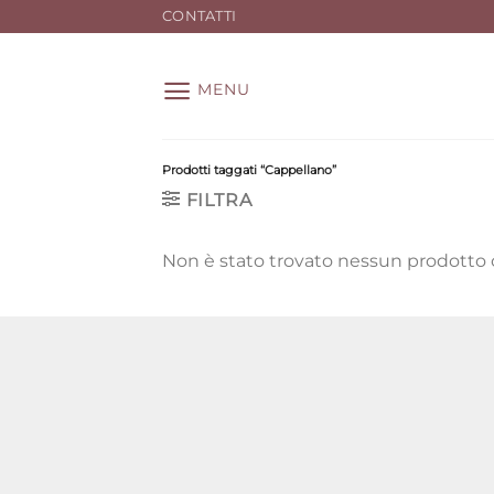
Salta
CONTATTI
ai
contenuti
MENU
Prodotti taggati “Cappellano”
FILTRA
Non è stato trovato nessun prodotto c