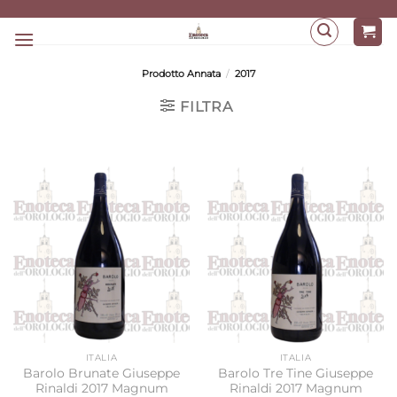
Salta
ai
contenuti
Prodotto Annata
/
2017
FILTRA
ITALIA
ITALIA
Barolo Brunate Giuseppe
Barolo Tre Tine Giuseppe
Rinaldi 2017 Magnum
Rinaldi 2017 Magnum